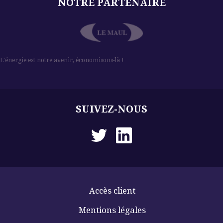
NOTRE PARTENAIRE
l
L'énergie est notre avenir, économisons-là !
SUIVEZ-NOUS
Accès client
Mentions légales